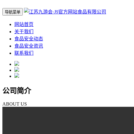
导航菜单
网站首页
关于我们
食品安全动态
食品安全资讯
联系我们
公司简介
ABOUT US